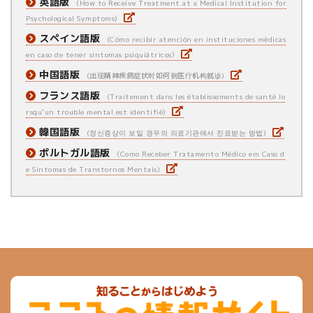
英語版
How to Receive Treatment at a Medical Institution for
Psychological Symptoms
スペイン語版
Cómo recibir atención en instituciones médicas
en caso de tener síntomas psiquiátricos
中国語版
出现精神疾病症状时如何到医疗机构就诊
フランス語版
Traitement dans les établissements de santé lo
rsqu’un trouble mental est identifié
韓国語版
정신증상이 보일 경우의 의료기관에서 진료받는 방법
ポルトガル語版
Como Receber Tratamento Médico em Caso d
e Sintomas de Transtornos Mentais