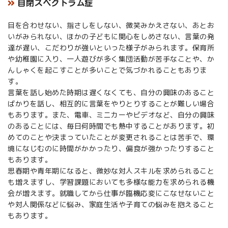
自閉スペクトラム症
目を合わせない、指さしをしない、微笑みかえさない、あとお
いがみられない、ほかの子どもに関心をしめさない、言葉の発
達が遅い、こだわりが強いといった様子がみられます。保育所
や幼稚園に入り、一人遊びが多く集団活動が苦手なことや、か
んしゃくを起こすことが多いことで気づかれることもありま
す。
言葉を話し始めた時期は遅くなくても、自分の興味のあること
ばかりを話し、相互的に言葉をやりとりすることが難しい場合
もあります。また、電車、ミニカーやビデオなど、自分の興味
のあることには、毎日何時間でも熱中することがあります。初
めてのことや決まっていたことが変更されることは苦手で、環
境になじむのに時間がかかったり、偏食が強かったりすること
もあります。
思春期や青年期になると、微妙な対人スキルを求められること
も増えますし、学習課題においても多様な能力を求められる機
会が増えます。就職してから仕事が臨機応変にこなせないこと
や対人関係などに悩み、家庭生活や子育ての悩みを抱えること
もあります。