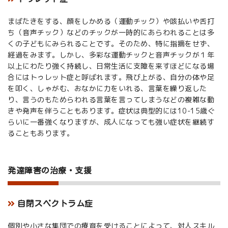
まばたきをする、顔をしかめる（運動チック）や咳払いや舌打
ち（音声チック）などのチックが一時的にあらわれることは多
くの子どもにみられることです。そのため、特に指摘をせず、
経過をみます。しかし、多彩な運動チックと音声チックが１年
以上にわたり強く持続し、日常生活に支障を来すほどになる場
合にはトゥレット症と呼ばれます。飛び上がる、自分の体や足
を叩く、しゃがむ、おなかに力をいれる、言葉を繰り返した
り、言うのもためらわれる言葉を言ってしまうなどの複雑な動
きや発声を伴うこともあります。症状は典型的には10-15歳ぐ
らいに一番強くなりますが、成人になっても強い症状を継続す
ることもあります。
発達障害の治療・支援
自閉スペクトラム症
個別や小さな集団での療育を受けることによって、対人スキル