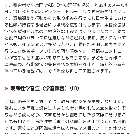
す。養育者が小集団でADHDへの理解を深め、対応するスキルを
身につけるためのペアレント・トレーニングも実施されていま
す。環境調整や行動からの取り組みを行っても日常生活におけ
る困難が持続する場合には薬物療法を併用します。薬物療法は
症状を緩和するもので根治的な手段ではありませんので、効果
と副作用のバランスに注意しながら選択します。成人になって
からも、作業にミスが多かったり、行動を計画的に順序だてて
行うことが苦手、いつも心が落ち着かない、感情のコントロー
ルが苦手などの症状があることもあります。子どもと同様に、
環境調整、行動療法や薬物療法が実施されます。精神的不調を
伴っている場合には、その治療も併せて実施されます。
限局性学習症（学習障害）(LD)
学習症の子どもに対しては、教育的な支援が重要になります。
読むことが困難な場合は大きな文字で書かれた文章を指でなぞ
りながら読んだり、文章を分かち書きにしたり文節に分けるこ
とも有用です。音声教材（電子教科書）を利用することも可能
です。書くことが困難な場合は大きなマス目のノートを使った