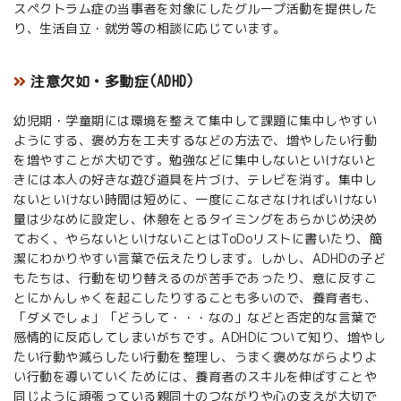
スペクトラム症の当事者を対象にしたグループ活動を提供した
り、生活自立・就労等の相談に応じています。
注意欠如・多動症(ADHD)
幼児期・学童期には環境を整えて集中して課題に集中しやすい
ようにする、褒め方を工夫するなどの方法で、増やしたい行動
を増やすことが大切です。勉強などに集中しないといけないと
きには本人の好きな遊び道具を片づけ、テレビを消す。集中し
ないといけない時間は短めに、一度にこなさなければいけない
量は少なめに設定し、休憩をとるタイミングをあらかじめ決め
ておく、やらないといけないことはToDoリストに書いたり、簡
潔にわかりやすい言葉で伝えたりします。しかし、ADHDの子ど
もたちは、行動を切り替えるのが苦手であったり、意に反すこ
とにかんしゃくを起こしたりすることも多いので、養育者も、
「ダメでしょ」「どうして・・・なの」などと否定的な言葉で
感情的に反応してしまいがちです。ADHDについて知り、増やし
たい行動や減らしたい行動を整理し、うまく褒めながらよりよ
い行動を導いていくためには、養育者のスキルを伸ばすことや
同じように頑張っている親同士のつながりや心の支えが大切で