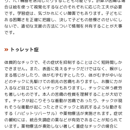
り、ICT機器を活用したりすることも可能です。計算が困難な場
合は絵を使って視覚化するなどのそれぞれに応じた工夫が必要
です。学習症は、気づかれにくい障害でもあります。子どもに
ある困難さを正確に把握し、決して子どもの怠慢さのせいにし
ないで、適切な支援の方法について情報を共有することが大事
です。
トゥレット症
体質的なチックで、その症状を抑制することはごく短時間しか
できません。また、表面に見えるチックだけではなく、喉がし
まる感じがしたり、体がむずむずとしたり、体がむずがゆいな
どのチックに先駆けての前兆の苦痛もありますし、お腹に力が
入るなど目立ちにくいチックもありますし、チックに伴う疲労
も著しいものです。本人の苦痛の性質を理解することが大切で
す。チックが起こりそうな衝動が苦痛であったり、チックが現
れそうな衝動が起こったときにチックと拮抗するような動きを
する（ハビットリバーサル）や薬物療法が実施されます。症状
の緩和には、統合失調症の薬などが有効であることが知られて
います。薬物療法が奏効しない著しく重症なチックの場合に