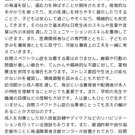
の発達を促し、適応力を伸ばすことが期待されます。視覚的な
手がかりを使ったり、先の見通しを持ちやすく提示したりする
ことで、子どもは安心して過ごしやすくなり、情緒的にも安定
してきます。そのなかで基本的な日常生活のスキルや言葉や言
葉以外の手段を通したコミュニケーションのスキルを獲得して
いきます。また、医療関係者などの専門家とともに、子どもの
歩みを養育者とともに見守り、可能な養育上の工夫を一緒に考
えていきます。
自閉スペクトラム症を治癒する薬はありません。睡眠や行動の
問題が著しい場合や、てんかんや精神的な不調に対して、薬物
療法を併用する場合もあります。ストレス要因や生活上の変化
がないかを確認し、環境調整を試みることも大切です。
幼児期から成人期を通して、身近にいる養育者や配偶者が本人
の特性を理解することがとても重要です。また、学校の先生や
職場の同僚などの理解も大切です。人は誰しもひとりで生きて
いません。自閉スペクトラム症の当事者にとっても支えの輪が
あることが大切なのです。
成人を対象とした対人技能訓練やデイケアなどのリハビリテー
ションを行っている施設もあります。また、都道府県や政令指
定都市ごとに発達障害者支援センターが設置されており、自閉