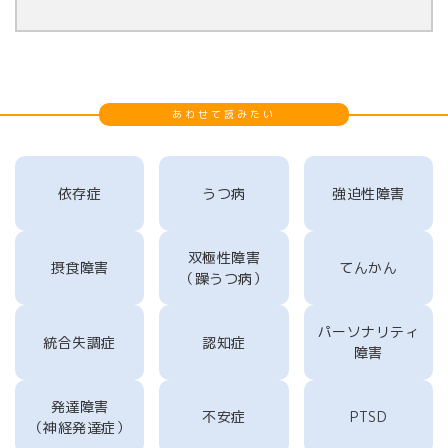
あわせて読みたい
依存症
うつ病
強迫性障害
双極性障害
摂食障害
てんかん
（躁うつ病）
パーソナリティ
統合失調症
認知症
障害
発達障害
不安症
PTSD
（神経発達症）