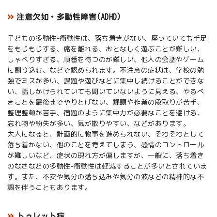
注意欠如・多動性障害(ADHD)
子どもの多動性-衝動性は、落ち着きがない、座っていても手足
をもじもじする、席を離れる、おとなしく遊ぶことが難しい、
しゃべりすぎる、順番を待つのが難しい、他人の会話やゲーム
に割り込む、などで認められます。不注意の症状は、学校の勉
強でミスが多い、課題や遊びなどに集中し続けることができな
い、話しかけられていても聞いていないように見える、やるべ
きことを最後までやりとげない、課題や作業の段取りが苦手、
整理整頓が苦手、宿題のように集中力が必要なことを避ける、
忘れ物や紛失が多い、気が散りやすい、などがあります。
大人になると、計画的に物事を進められない、そわそわとして
落ち着かない、他のことを考えてしまう、感情のコントロール
が難しいなど、症状の現れ方が偏しますが、一般に、落ち着き
のなさなどの多動性-衝動性は軽減することが多いとされていま
す。また、不安や気分の落ち込みや気分の波などの精神的な不
調を伴うこともあります。
トゥレット症